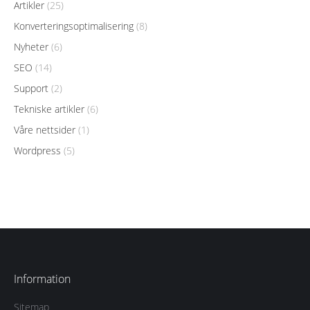
Artikler
(25)
Konverteringsoptimalisering
(8)
Nyheter
(6)
SEO
(14)
Support
(2)
Tekniske artikler
(6)
Våre nettsider
(1)
Wordpress
(5)
Information
Sitemap