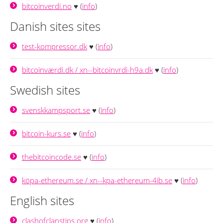
bitcoinverdi.no
♥ (
info
)
Danish sites sites
test-kompressor.dk
♥ (
info
)
bitcoinværdi.dk / xn--bitcoinvrdi-h9a.dk
♥ (
info
)
Swedish sites
svenskkampsport.se
♥ (
info
)
bitcoin-kurs.se
♥ (
info
)
thebitcoincode.se
♥ (
info
)
köpa-ethereum.se / xn--kpa-ethereum-4ib.se
♥ (
info
)
English sites
clashofclanstips.org
♥ (
info
)