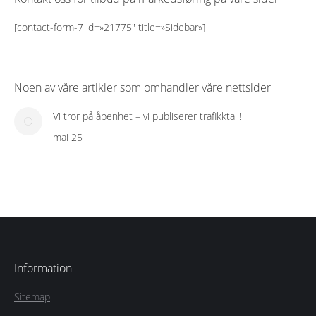
[contact-form-7 id=»21775″ title=»Sidebar»]
Noen av våre artikler som omhandler våre nettsider
Vi tror på åpenhet – vi publiserer trafikktall!
mai 25
Information
Sitemap