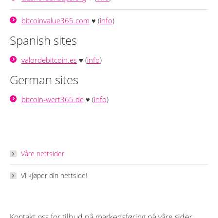
bitcoinvalue365.com
♥ (
info
)
Spanish sites
valordebitcoin.es
♥ (
info
)
German sites
bitcoin-wert365.de
♥ (
info
)
Våre nettsider
Vi kjøper din nettside!
Kontakt oss for tilbud på markedsføring på våre sider