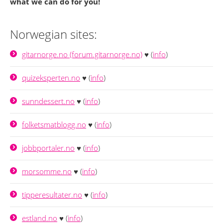
what we can do for you!
Norwegian sites:
gitarnorge.no (forum.gitarnorge.no)
♥ (
info
)
quizeksperten.no
♥ (
info
)
sunndessert.no
♥ (
info
)
folketsmatblogg.no
♥ (
info
)
jobbportaler.no
♥ (
info
)
morsomme.no
♥ (
info
)
tipperesultater.no
♥ (
info
)
estland.no
♥ (
info
)