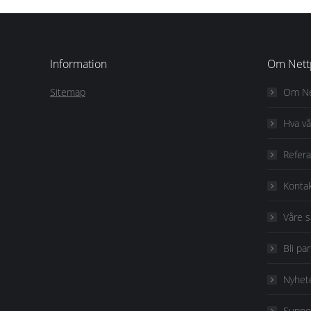
Information
Om Nett
Sitemap
Om Ne
Hva vå
Refer
Kontak
Våre 
Bli pa
Nyhet
Suppo