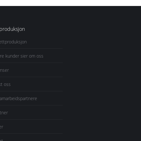
produksjon
ttproduksjon
re kunder sier om oss
anser
t oss
samarbeidspartnere
rtner
er
rt