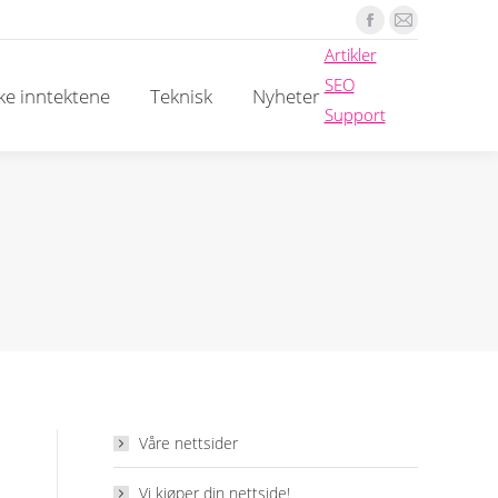
Facebook
Mail
Artikler
page
page
SEO
opens
opens
e inntektene
Teknisk
Nyheter
Support
in
in
new
new
window
window
Våre nettsider
Vi kjøper din nettside!