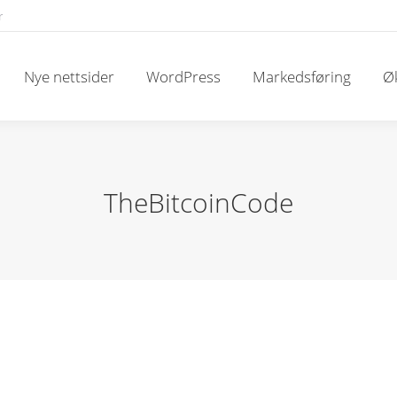
r
Nye nettsider
WordPress
Markedsføring
Øk
TheBitcoinCode