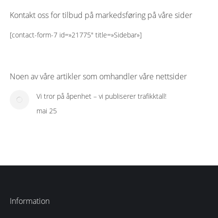
Kontakt oss for tilbud på markedsføring på våre sider
[contact-form-7 id=»21775″ title=»Sidebar»]
Noen av våre artikler som omhandler våre nettsider
Vi tror på åpenhet – vi publiserer trafikktall!
mai 25
Information