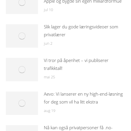
Apple og bygde sin egen milliardformue
jul 10
Slik lager du gode læringsvideoer som
privatlærer
jun 2
Vi tror på åpenhet – vi publiserer
trafikktall!
mai 25
Aevo: Vi lanserer en ny high-end-løsning
for deg som vil ha litt ekstra
aug 19
Nå kan også privatpersoner få .no-