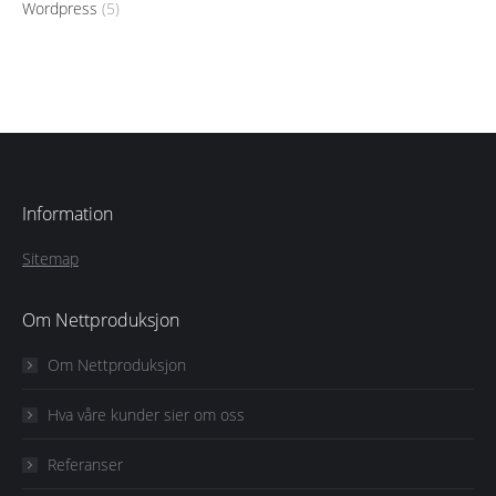
Wordpress
(5)
Information
Sitemap
Om Nettproduksjon
Om Nettproduksjon
Hva våre kunder sier om oss
Referanser