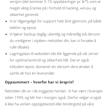
versjon (det kommer 5-10 oppdateringer pr år*), som er
meget viktig å tenke på i forhold til hacking, «virus», og
sikkerhet generelt.
Vi er tilgjengelige for support hele året gjennom, på både
telefon og epost.
Vi kjører backup daglig, ukentlig og månedlig (så dersom
du «redigerer i stykker» nettsiden din, kan vi forsøke å
rulle tilbake).
Lagringplass til websiden (de blir liggende på vår server
for optimal kontroll og sikkerhet) NB. Det er også
inkludert epost, domenet etc dersom dere ønsker å
samle alt hos én leverandør.
Oppsummert – hvorfor har vi årspris?
Nettsiden din er i de tryggeste hender. Vi har vært i bransjen
siden 1999, og blir her i morgen også. Derfor velger vi også
å ikke ha verken oppsigelsestid eller bindingstid på våre