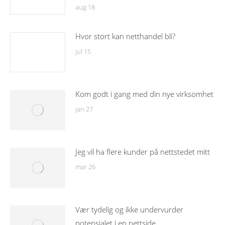
aug 18
Hvor stort kan netthandel bli?
jul 15
Kom godt i gang med din nye virksomhet
jan 27
Jeg vil ha flere kunder på nettstedet mitt
mar 26
Vær tydelig og ikke undervurder
potensialet i en nettside