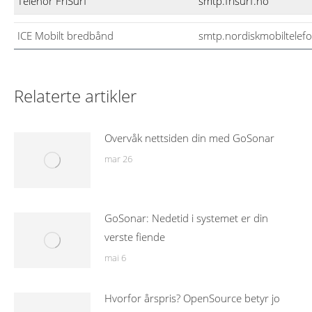
Telenor FriSurf
smtp.frisurf.no
ICE Mobilt bredbånd
smtp.nordiskmobiltelef
Relaterte artikler
Overvåk nettsiden din med GoSonar
mar 26
GoSonar: Nedetid i systemet er din
verste fiende
mai 6
Hvorfor årspris? OpenSource betyr jo