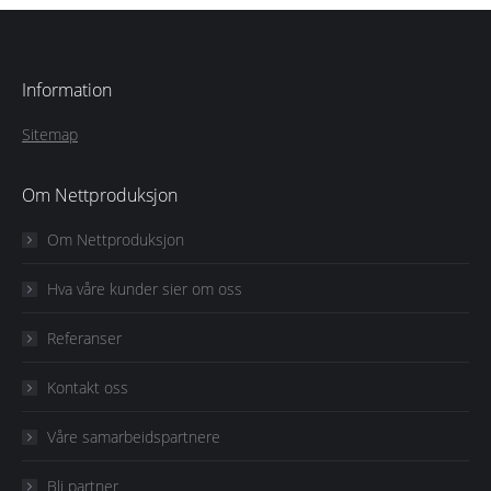
Information
Sitemap
Om Nettproduksjon
Om Nettproduksjon
Hva våre kunder sier om oss
Referanser
Kontakt oss
Våre samarbeidspartnere
Bli partner