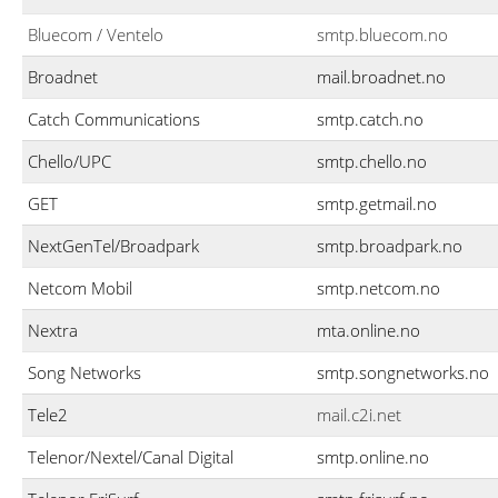
Bluecom / Ventelo
smtp.bluecom.no
Broadnet
mail.broadnet.no
Catch Communications
smtp.catch.no
Chello/UPC
smtp.chello.no
GET
smtp.getmail.no
NextGenTel/Broadpark
smtp.broadpark.no
Netcom Mobil
smtp.netcom.no
Nextra
mta.online.no
Song Networks
smtp.songnetworks.no
Tele2
mail.c2i.net
Telenor/Nextel/Canal Digital
smtp.online.no