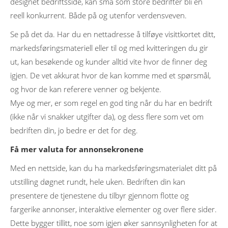
designet bedriftsside, kan små som store bedrifter bli en
reell konkurrent. Både på og utenfor verdensveven.
Se på det da. Har du en nettadresse å tilføye visittkortet ditt,
markedsføringsmateriell eller til og med kvitteringen du gir
ut, kan besøkende og kunder alltid vite hvor de finner deg
igjen. De vet akkurat hvor de kan komme med et spørsmål,
og hvor de kan referere venner og bekjente.
Mye og mer, er som regel en god ting når du har en bedrift
(ikke når vi snakker utgifter da), og dess flere som vet om
bedriften din, jo bedre er det for deg.
Få mer valuta for annonsekronene
Med en nettside, kan du ha markedsføringsmaterialet ditt på
utstilling døgnet rundt, hele uken. Bedriften din kan
presentere de tjenestene du tilbyr gjennom flotte og
fargerike annonser, interaktive elementer og over flere sider.
Dette bygger tillitt, noe som igjen øker sannsynligheten for at