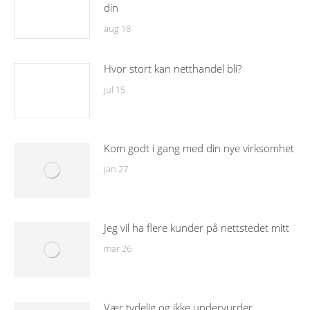
din
aug 18
Hvor stort kan netthandel bli?
jul 15
Kom godt i gang med din nye virksomhet
jan 27
Jeg vil ha flere kunder på nettstedet mitt
mar 26
Vær tydelig og ikke undervurder