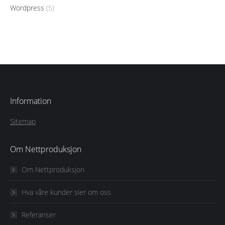
Wordpress
(5)
Information
Sitemap
Om Nettproduksjon
Om Nettproduksjon
Hva våre kunder sier om oss
Referanser