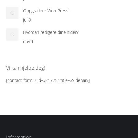
Oppgradere WordPress!
jul 9
Hvordan redigere dine sider?
nov 1
Vi kan hjelpe deg!
[contact-form-7 id=»21775″ title=»Sidebar»]
Information