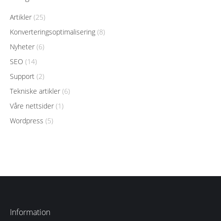
Artikler
(25)
Konverteringsoptimalisering
(8)
Nyheter
(6)
SEO
(14)
Support
(2)
Tekniske artikler
(6)
Våre nettsider
(1)
Wordpress
(5)
Information