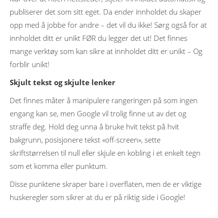
publiserer det som sitt eget. Da ender innholdet du skaper
opp med å jobbe for andre – det vil du ikke! Sørg også for at
innholdet ditt er unikt FØR du legger det ut! Det finnes
mange verktøy som kan sikre at innholdet ditt er unikt – Og
forblir unikt!
Skjult tekst og skjulte lenker
Det finnes måter å manipulere rangeringen på som ingen
engang kan se, men Google vil trolig finne ut av det og
straffe deg. Hold deg unna å bruke hvit tekst på hvit
bakgrunn, posisjonere tekst «off-screen», sette
skriftstørrelsen til null eller skjule en kobling i et enkelt tegn
som et komma eller punktum.
Disse punktene skraper bare i overflaten, men de er viktige
huskeregler som sikrer at du er på riktig side i Google!