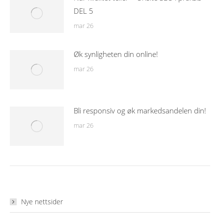
DEL 5
mar 26
Øk synligheten din online!
mar 26
Bli responsiv og øk markedsandelen din!
mar 26
Nye nettsider