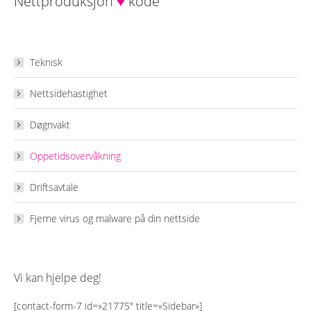
Nettproduksjon
♥
kode
Teknisk
Nettsidehastighet
Døgnvakt
Oppetidsovervåkning
Driftsavtale
Fjerne virus og malware på din nettside
Vi kan hjelpe deg!
[contact-form-7 id=»21775″ title=»Sidebar»]