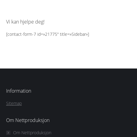
Vi kan hjelpe deg!
[contact-form-7 id=»21775″ title=»Sidebar»]
Information
Sitemap
Om Nettproduksjon
Om Nettproduksjon